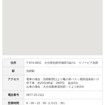
住所
〒874-0831 大分県別府市堀田7組の1 リゾーピア別府
駅
別府駅
アクセス
電車の場合：別府駅西口より亀の井バス→堀田温泉前バス
停下車 約20分(料金：280円) 徒歩5分
お車の場合：大分自動車道別府ＩＣより約3分
電話番号
0977-25-2111
営業時間
8：00～22：00（L.O.21：30）