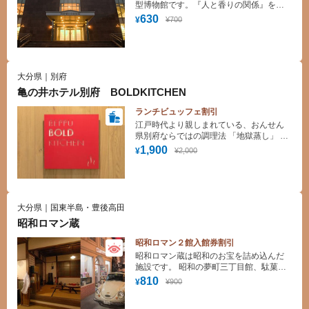
型博物館です。『人と香りの関係』を歴
史的に辿れるよう、解説パネルや、古代
630
¥700
¥
ギリシャから現代までの貴重な香水瓶、
香炉、香料、蒸留器などを展示していま
す。世界中から集められたジュエリーの
ように美しい香水コレクションをお楽し
みください。体験室では“世界に１つだけ
大分県｜別府
のオリジナル香水”づくりができます（要
亀の井ホテル別府 BOLDKITCHEN
事前予約）。
ランチビュッフェ割引
江戸時代より親しまれている、おんせん
県別府ならではの調理法 「地獄蒸し」 。
塩分を含んだ温泉蒸気で蒸しあげる為、
1,900
¥2,000
¥
素材本来の旨味を凝縮し、美味しさが最
大限に引き出されます。 別府ならではの
湯気が沸き立つ地獄蒸しビュッフェをお
楽しみいただけます。
大分県｜国東半島・豊後高田
昭和ロマン蔵
昭和ロマン２館入館券割引
昭和ロマン蔵は昭和のお宝を詰め込んだ
施設です。 昭和の夢町三丁目館、駄菓子
屋の夢博物館を訪れる人はみな懐かしの
810
¥900
¥
空間へとゆっくり誘われます。