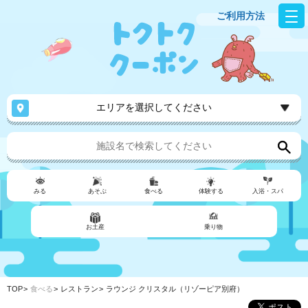
ご利用方法
エリアを選択してください
みる
あそぶ
食べる
体験する
入浴・スパ
お土産
乗り物
TOP
食べる
レストラン
ラウンジ クリスタル（リゾーピア別府）