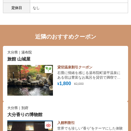
定休日
なし
近隣のおすすめクーポン
大分県｜湯布院
旅館 山城屋
貸切温泉割引クーポン
石畳に情緒を感じる湯布院町湯平温泉に
ある宿は豊富なお風呂を貸切で満喫でき
ます。九州八十八湯にも認定されており
1,800
¥2,000
¥
ます。
大分県｜別府
大分香りの博物館
入館料割引
世界でも珍しい“香り”をテーマにした体験