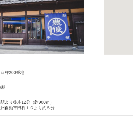
臼杵200番地
杵駅
駅より徒歩12分（約900ｍ）
九州自動車臼杵ＩＣより約５分