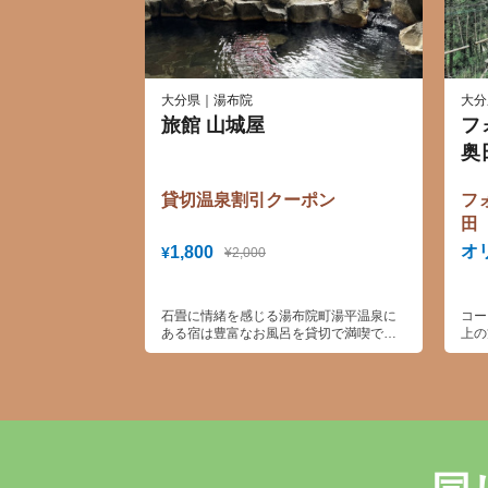
大分県｜湯布院
大分
旅館 山城屋
フ
奥
貸切温泉割引クーポン
フ
田
オ
1,800
¥
¥2,000
石畳に情緒を感じる湯布院町湯平温泉に
コー
ある宿は豊富なお風呂を貸切で満喫でき
上の
ます。九州八十八湯にも認定されており
なの
ます。
チャ
降り
本は
ド！
ーザ
ティ
でお