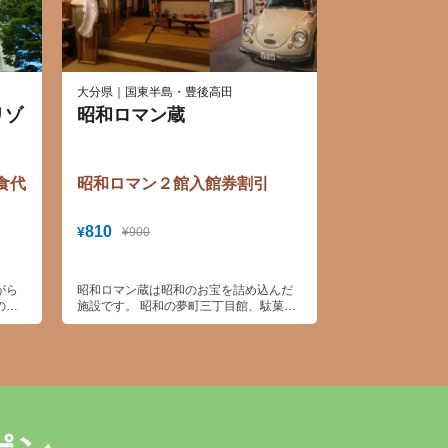
大分県｜国東半島・豊後高田
リゾ
昭和ロマン蔵
食代
昭和ロマン２館入館券割引
810
¥
¥900
がら
昭和ロマン蔵は昭和のお宝を詰め込んだ
の特
施設です。 昭和の夢町三丁目館、駄菓子
屋の夢博物館を訪れる人はみな懐かしの
空間へとゆっくり誘われます。