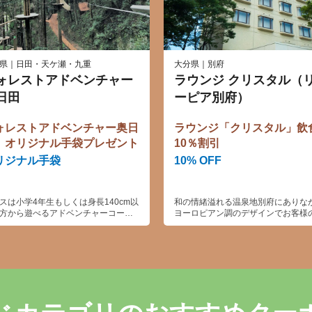
県｜日田・天ケ瀬・九重
大分県｜別府
ォレストアドベンチャー
ラウンジ クリスタル（
日田
ーピア別府）
ォレストアドベンチャー奥日
ラウンジ「クリスタル」飲
 オリジナル手袋プレゼント
10％割引
リジナル手袋
10% OFF
スは小学4年生もしくは身長140cm以
和の情緒溢れる温泉地別府にありな
方から遊べるアドベンチャーコース
ヨーロピアン調のデザインでお客様
で、大人もドキドキの樹上アドベン
別なひとときを演出します。
ー体験が楽しめます。樹上から滑り
るジップスライドは4本あり、うち2
150mを超える谷越えのジップスライ
 他にも樹上からネットに飛び移るタ
ンスイングなど4サイト35アクティビ
が楽しめます。 四季折々の自然の中
友達同士、家族同士、恋人同士で身