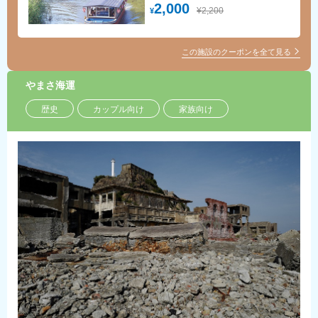
きました。四季折々の素朴な風情をお
2,000
¥2,200
¥
楽しみください。
この施設のクーポンを全て見る
やまさ海運
歴史
カップル向け
家族向け