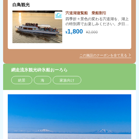
白鳥観光
宍道湖遊覧船 乗船割引
四季折々景色の変わる宍道湖を、湖上
の特別席でお楽しみください。夕日に
合わせて出航するサンセットクルーズ
1,800
¥2,000
¥
が一番人気です。
この施設のクーポンを全て見る
網走流氷観光砕氷船おーろら
絶景
海
家族向け