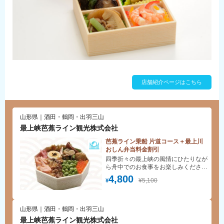
店舗紹介ページはこちら
山形県｜酒田・鶴岡・出羽三山
最上峡芭蕉ライン観光株式会社
芭蕉ライン乗船 片道コース＋最上川
おしん弁当料金割引
四季折々の最上峡の風情にひたりなが
ら舟中でのお食事をお楽しみくださ
い。
4,800
¥5,100
¥
山形県｜酒田・鶴岡・出羽三山
最上峡芭蕉ライン観光株式会社