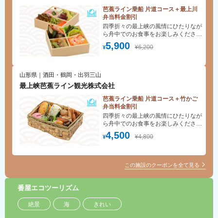
芭蕉ライン乗船 片道コース＋最上川
弁当料金割引
四季折々の最上峡の風情にひたりなが
ら舟中でのお食事をお楽しみくださ
い。
5,900
¥6,200
¥
山形県｜酒田・鶴岡・出羽三山
最上峡芭蕉ライン観光株式会社
芭蕉ライン乗船 片道コース＋竹かご
弁当料金割引
四季折々の最上峡の風情にひたりなが
ら舟中でのお食事をお楽しみくださ
い。
4,500
¥4,800
¥
この施設のクーポンを全て見る
番屋エコツーリズム
絶景
海
きれい