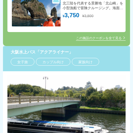
北三陸を代表する景勝地「北山崎」を
小型漁船で冒険クルージング。海面か
ら見上げる200mの切り立った断崖は
3,750
¥3,800
¥
圧巻。ベテラン漁師の操船技術で狭い
岩礁や海蝕洞をスイスイ進みます。
この施設のクーポンを全て見る
大阪水上バス「アクアライナー」
女子旅
カップル向け
家族向け