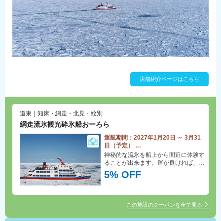
店舗紹介ページはこちら
道東｜知床・網走・北見・紋別
網走流氷観光砕氷船おーろら
運航期間：2027年1月20日 ～ 3月31
日（予定）
網走流氷観光砕氷船おーろら 乗船料
神秘的な流氷を船上から間近に体験す
「5％」割引♪
ることが出来ます。運が良ければ、オ
オワシやアザラシに出会えるかも！？
5% OFF
冬の醍醐味、氷の世界をお楽しみくだ
さい！
この施設のクーポンを全て見る