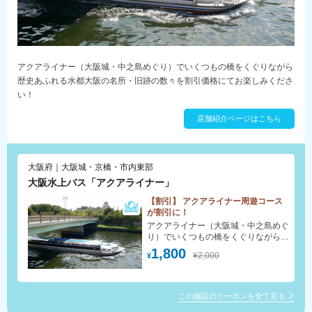
アクアライナー（大阪城・中之島めぐり）でいくつもの橋をくぐりながら
歴史あふれる水都大阪の名所・旧跡の数々を割引価格にてお楽しみくださ
い！
店舗紹介ページはこちら
大阪府｜大阪城・京橋・市内東部
大阪水上バス「アクアライナー」
【割引】 アクアライナー周遊コース
が割引に！
アクアライナー（大阪城・中之島めぐ
り）でいくつもの橋をくぐりながら歴
史あふれる水都大阪の名所・旧跡の
1,800
¥2,000
¥
数々を川面からお楽しみください。
この施設のクーポンを全て見る