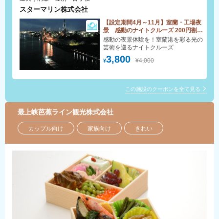
スターマリン株式会社
【設定期間4月～11月】室蘭・工場夜
景 感動のナイトクルーズ 200円割引
クーポン
感動の夜景体験を！室蘭港を彩る光の
芸術を巡るナイトクルーズ
3,800
¥4,000
¥
この施設のクーポンを全て見る
最上峡芭蕉ライン観光株式会社
カップル向け
家族向け
きれい