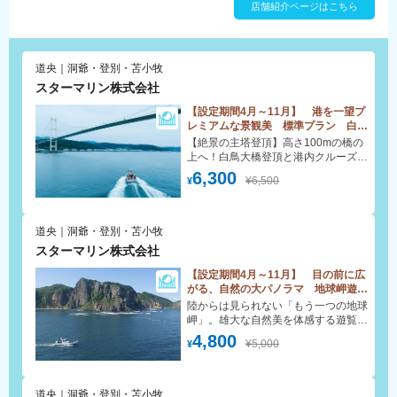
店舗紹介ページはこちら
の幻想的な景色は、船上でしか味わえない感動のひとときです。日中は、
100m級の断崖絶壁が続く「地球岬」の遊覧や、歴史ある無人島「大黒
島」への上陸など、室蘭の力強い自然を間近に体感できる多彩なコースを
ご用意。 熟練の操船とガイドで、安心・安全な海の旅をお届けします。
道央｜洞爺・登別・苫小牧
室蘭観光の忘れられない思い出づくりに、ぜひご利用ください。
スターマリン株式会社
【設定期間4月～11月】 港を一望プ
レミアムな景観美 標準プラン 白鳥
大橋主塔登頂+港内クルーズ(ハー
【絶景の主塔登頂】高さ100mの橋の
フ) 200円割引クーポン
上へ！白鳥大橋登頂と港内クルーズ
(ハーフ)の特別体験
6,300
¥6,500
¥
道央｜洞爺・登別・苫小牧
スターマリン株式会社
【設定期間4月～11月】 目の前に広
がる、自然の大パノラマ 地球岬遊
覧 200円割引クーポン
陸からは見られない「もう一つの地球
岬」。雄大な自然美を体感する遊覧体
験
4,800
¥5,000
¥
道央｜洞爺・登別・苫小牧