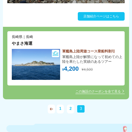
店舗紹介ページはこちら
長崎県｜長崎
やまさ海運
軍艦島上陸周遊コース乗船料割引
軍艦島上陸が解禁になって初めての上
陸を果たした実績のあるツアー
4,200
¥4,500
¥
この施設のクーポンを全て見る
1
2
3