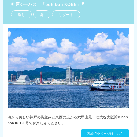
神戸シーバス 「boh boh KOBE」号
癒し
海
リゾート
海から美しい神戸の街並みと東西に広がる六甲山景、壮大な大阪湾をboh
boh KOBE号でお楽しみください。
店舗紹介ページはこちら