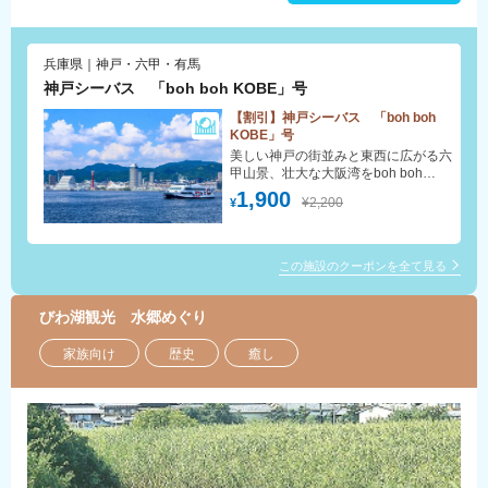
兵庫県｜神戸・六甲・有馬
神戸シーバス 「boh boh KOBE」号
【割引】神戸シーバス 「boh boh
KOBE」号
美しい神戸の街並みと東西に広がる六
甲山景、壮大な大阪湾をboh boh
KOBE号でお楽しみください。 神戸空
1,900
¥2,200
¥
港から離発着する飛行機が間近に見ら
れることも。 ペットと一緒に乗船で
きることも魅力。新しい神戸の魅力
を、またひとつ見つけませんか。
この施設のクーポンを全て見る
びわ湖観光 水郷めぐり
家族向け
歴史
癒し