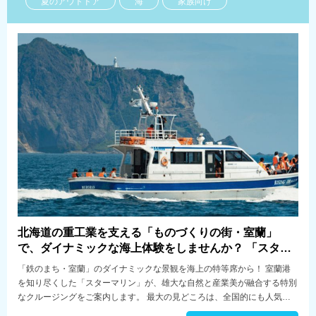
夏のアウトドア
海
家族向け
北海道の重工業を支える「ものづくりの街・室蘭」
で、ダイナミックな海上体験をしませんか？ 「スター
マリン」では、雄大な室蘭港を巡るクルージングを提
「鉄のまち・室蘭」のダイナミックな景観を海上の特等席から！ 室蘭港
供しています。
を知り尽くした「スターマリン」が、雄大な自然と産業美が融合する特別
なクルージングをご案内します。 最大の見どころは、全国的にも人気の
高い「室蘭工場夜景」。闇夜に輝く工場群やライトアップされた白鳥大橋