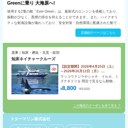
Greenに乗り 大海原へ!
使用する2隻の船「Ever Green」は、最新式のエンジンを搭載しており、
振動が少なく、黒煙の排出を抑えることができます。 また、ハイクオリ
ティな航海設備が備わっており、安全対策・自然環境に配慮された船で
す。流氷が育む海の生態系と、原始から続く陸の生態系の相互関係が、知
店舗紹介ページはこちら
床の「いのち」です。 たくさんの野生動物との出会いから、 世界自然遺
産知床の本物の大自然の海を体感いただけます。
道東｜知床・網走・北見・紋別
知床ネイチャークルーズ
【設定期間】2026年4月25日（土）
～2026年10月12日（月）
夏季クルーズ クジラ・イルカ・バー
マッコウクジラやシャチ、イルカ、ミ
ドウォッチング
ズナギドリを 間近で見るなら動物探
乗船料金より200円割引 【要事前予
索クルージング 所要時間約2時間半
8,800
¥9,000
¥
約】
のクルージングです
この施設のクーポンを全て見る
スターマリン株式会社