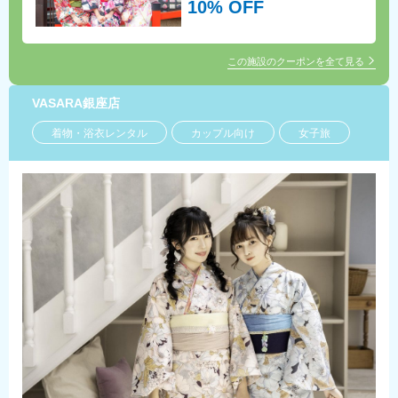
ットもできるので、気軽にお越しくだ
10% OFF
さい！
この施設のクーポンを全て見る
VASARA銀座店
着物・浴衣レンタル
カップル向け
女子旅