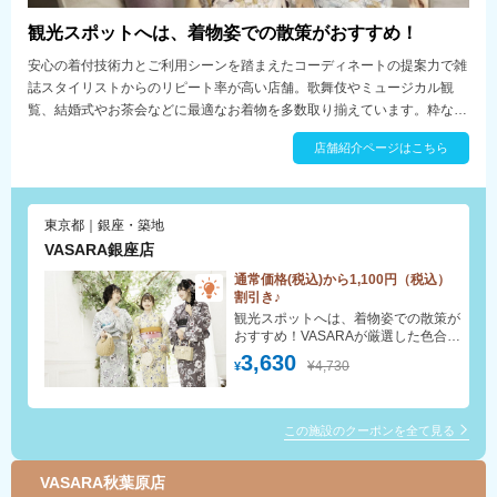
観光スポットへは、着物姿での散策がおすすめ！
安心の着付技術力とご利用シーンを踏まえたコーディネートの提案力で雑
誌スタイリストからのリピート率が高い店舗。歌舞伎やミュージカル観
覧、結婚式やお茶会などに最適なお着物を多数取り揃えています。粋な着
こなしや華やかな着こなしなど伝統を大切にしながらも現代の暮らしにあ
店舗紹介ページはこちら
う新しい着物レンタルサービスをご提案いたします。銀座駅C8出口徒歩
30秒。
東京都｜銀座・築地
VASARA銀座店
通常価格(税込)から1,100円（税込）
割引き♪
観光スポットへは、着物姿での散策が
おすすめ！VASARAが厳選した色合い
豊かな着物からお好みの一着をお楽し
3,630
¥4,730
¥
みください。手ぶらでOK！着付け・
ヘアセット(スタンダード)無料！
この施設のクーポンを全て見る
VASARA秋葉原店