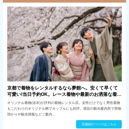
京都で着物をレンタルするなら夢館へ。安くて早くて
可愛い!当日予約OK。レース着物や最新のお洒落な着物
が沢山。翌日宅配返却で帰りも楽々。
オリジナル着物(浴衣)が評判の着物レンタル店。女性だけでなく男性着物
もこだわりのオリジナル柄でカップルにも好評。併設の観光案内所で荷物
預かりや観光情報などご案内 ...
店舗紹介ページはこちら