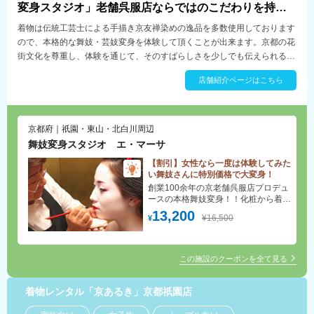
変身スタジオ」老舗呉服店ならではのこだわりを持っ
て。
着物は伝統工芸士による手描き京友禅染めの逸品を多数使用しております
ので、本格的な舞妓・芸妓変身を体験して頂くことが出来ます。京都の花
街文化を尊重し、体験を通じて、そのすばらしさを少しでも伝えられるよ
う日々努力・精進致しております。
店舗紹介ページはこちら
京都府｜祇園・東山・北白川周辺
舞妓変身スタジオ エ・マーサ
【割引】女性なら一度は体験してみた
い舞妓さんに特別価格で大変身！
創業100余年の京老舗呉服店プロデュ
ースの本格舞妓変身！！化粧から着付
けまで驚くほど魅力的に変身できま
13,200
¥16,500
¥
す。老舗屋ならではのこだわりを持っ
てご奉仕いたします。
この施設のクーポンを全て見る
着物レンタル「京あるき」京都祇園店