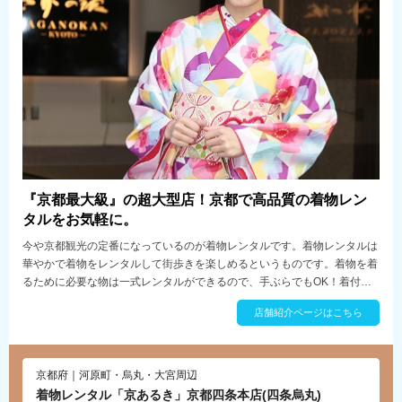
『京都最大級』の超大型店！京都で高品質の着物レン
タルをお気軽に。
今や京都観光の定番になっているのが着物レンタルです。着物レンタルは
華やかで着物をレンタルして街歩きを楽しめるというものです。着物を着
るために必要な物は一式レンタルができるので、手ぶらでもOK！着付け
プロが担当するので着慣れていない人や初めての人も安心です。本格的な
店舗紹介ページはこちら
着物をお手頃な価格でレンタルできるので、お気に入りの着物で華やかに
着飾って、京都を楽しみましょう！
京都府｜河原町・烏丸・大宮周辺
着物レンタル「京あるき」京都四条本店(四条烏丸)