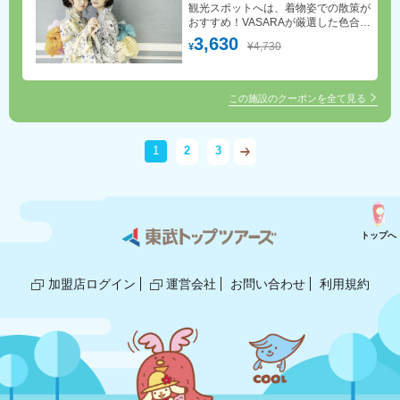
観光スポットへは、着物姿での散策が
おすすめ！VASARAが厳選した色合い
豊かな着物からお好みの一着をお楽し
3,630
¥4,730
¥
みください。手ぶらでOK！着付け・
ヘアセット(スタンダード)無料！
この施設のクーポンを全て見る
1
2
3
トップへ
加盟店ログイン
運営会社
お問い合わせ
利用規約