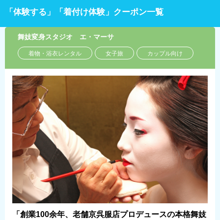
「体験する」「着付け体験」クーポン一覧
舞妓変身スタジオ エ・マーサ
着物・浴衣レンタル
女子旅
カップル向け
「創業100余年、老舗京呉服店プロデュースの本格舞妓