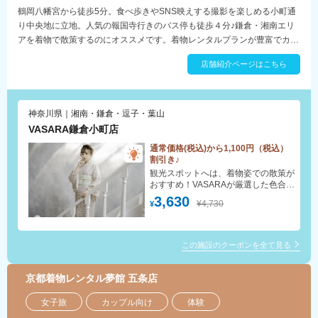
鶴岡八幡宮から徒歩5分。食べ歩きやSNS映えする撮影を楽しめる小町通
り中央地に立地。人気の報国寺行きのバス停も徒歩４分♪鎌倉・湘南エリ
アを着物で散策するのにオススメです。着物レンタルプランが豊富でカワ
イイ飾り紐もたくさんあるのでコーディネートを楽しめます♪
店舗紹介ページはこちら
神奈川県｜湘南・鎌倉・逗子・葉山
VASARA鎌倉小町店
通常価格(税込)から1,100円（税込）
割引き♪
観光スポットへは、着物姿での散策が
おすすめ！VASARAが厳選した色合い
豊かな着物からお好みの一着をお楽し
3,630
¥4,730
¥
みください。手ぶらでOK！着付け・
ヘアセット(スタンダード)無料！
この施設のクーポンを全て見る
京都着物レンタル夢館 五条店
女子旅
カップル向け
体験