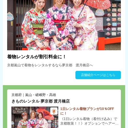
着物レンタルが割引料金に！
京都嵐山で着物をレンタルするなら夢京都 渡月橋店へ
店舗紹介ページはこちら
京都府｜嵐山・嵯峨野・高雄
きものレンタル 夢京都 渡月橋店
1日レンタル着物プランが10％OFF
に！
《1日レンタル着物（着付け込み）で
京都散策！！》オプションでヘアーセ