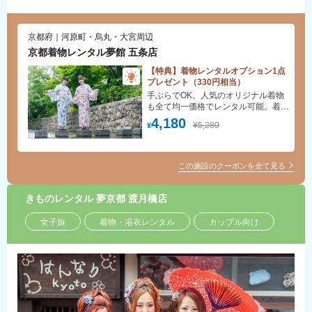
京都府｜河原町・烏丸・大宮周辺
京都着物レンタル夢館 五条店
【特典】着物レンタルオプション1点
プレゼント（330円相当）
手ぶらでOK。人気のオリジナル着物
も全て均一価格でレンタル可能。着物
の色柄・種類・サイズともに豊富。手
4,180
¥5,280
¥
荷物は無料で預けられます。
この施設のクーポンを全て見る
きものレンタル 夢京都 渡月橋店
女子旅
着物・浴衣レンタル
カップル向け