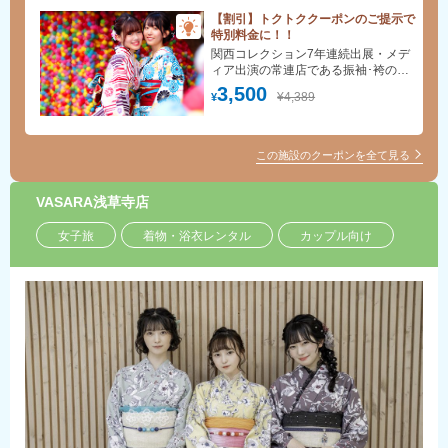
【割引】トクトククーポンのご提示で
特別料金に！！
関西コレクション7年連続出展・メデ
ィア出演の常連店である振袖･袴の老
舗『京都さがの館』がプロデュースの
3,500
¥4,389
¥
本格着物を体験できる着物レンタル屋
です！
この施設のクーポンを全て見る
VASARA浅草寺店
女子旅
着物・浴衣レンタル
カップル向け