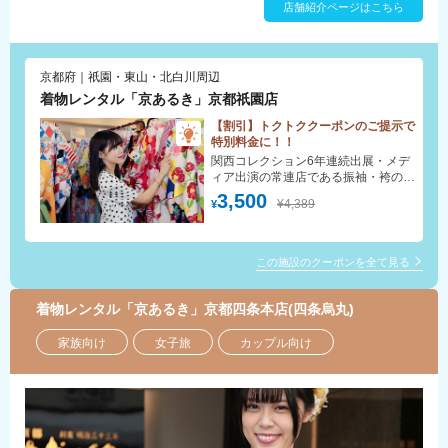
店舗紹介ページはこちら
着物をお手頃な価格でレンタルできるので、お気に入りの着物で華やかに
着飾って、京都を楽しみましょう！
京都府｜祇園・東山・北白川周辺
着物レンタル「京あるき」京都祇園店
【割引】トクトククーポンのご提示で
特別料金に！！
関西コレクション6年連続出展・メデ
ィア出演の常連店である振袖・袴の老
舗『京都さがの館』がプロデュースの
3,500
¥4,389
¥
本格着物もレンタルできます！
この施設のクーポンを全て見る
着物レンタル「京あるき」京都四条本店(四条烏丸)
家族向け
女子旅
カップル向け