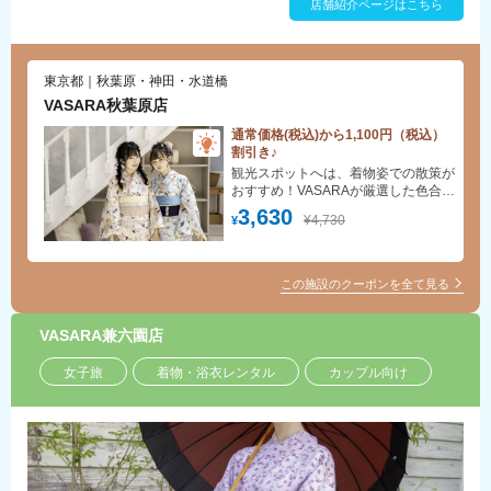
店舗紹介ページはこちら
東京都｜秋葉原・神田・水道橋
VASARA秋葉原店
通常価格(税込)から1,100円（税込）
割引き♪
観光スポットへは、着物姿での散策が
おすすめ！VASARAが厳選した色合い
豊かな着物からお好みの一着をお楽し
3,630
¥4,730
¥
みください。手ぶらでOK！着付け・
ヘアセット(スタンダード)無料！
この施設のクーポンを全て見る
VASARA兼六園店
女子旅
着物・浴衣レンタル
カップル向け