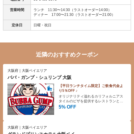
営業時間
ランチ 11:30〜14:30（ラストオーダー14:00）
ディナー 17:00〜21:30（ラストオーダー21:00）
定休日
日曜・祝日
近隣のおすすめクーポン
大阪府｜大阪ベイエリア
ババ・ガンプ・シュリンプ 大阪
【平日ランチタイム限定】ご飲食代金よ
り5％OFF ♪
オリジナリティ溢れるカリフォルニアス
タイルのピザを提供するレストランとし
て 1985年アメリカ・ロサンゼルス、ビバ
5% OFF
リーヒルズに誕生。 日本では2015年に川
崎でオープン。店内は木のブラウンを基
調にした広々と開放感のある、カリフォ
ルニアのトレンドを感じていただける雰
大阪府｜大阪ベイエリア
囲気。 自慢のハンドメイドピザの他、最