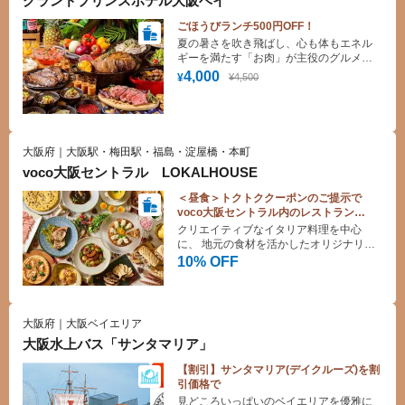
グランドプリンスホテル大阪ベイ
新のトレンドを取り入れたサラダやパス
タなど、幅広いメニューからお選びいた
ごほうびランチ500円OFF！
だけます。カリフォルニア・セレブにも
夏の暑さを吹き飛ばし、心も体もエネル
人気沸騰の美味しさを日本でもお楽しみ
ギーを満たす「お肉」が主役のグルメフ
ください。
ェア『THE MEAT FES. BUFFET！ ～
4,000
¥4,500
¥
SUMMER RECHARGE（ザ ミートフェス
ブッフェ！ サマー・リチャージ）』を開
催。 牛・豚・鶏・ラムをバラエティ豊か
なメニューで味わう、肉尽くしの食べ放
題をお楽しみください。
大阪府｜大阪駅・梅田駅・福島・淀屋橋・本町
voco大阪セントラル LOKALHOUSE
＜昼食＞トクトククーポンのご提示で
voco大阪セントラル内のレストラン
【LOKALHOUSE】
クリエイティブなイタリア料理を中心
10%OFF♪
に、 地元の食材を活かしたオリジナリテ
ィ溢れるメニューを多数ご用意しており
10% OFF
ます
大阪府｜大阪ベイエリア
大阪水上バス「サンタマリア」
【割引】サンタマリア(デイクルーズ)を割
引価格で
見どころいっぱいのベイエリアを優雅に