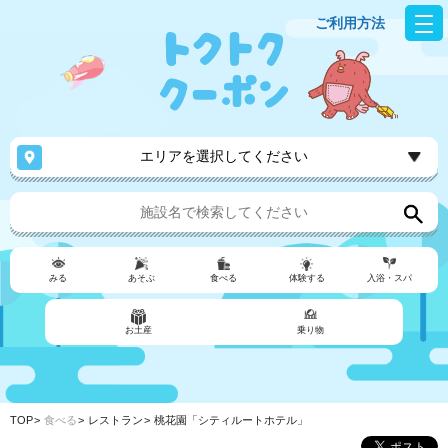
ご利用方法
エリアを選択してください
みる
あそぶ
食べる
体験する
入浴・スパ
お土産
乗り物
TOP
食べる
レストラン
桃花園「シティルートホテル」