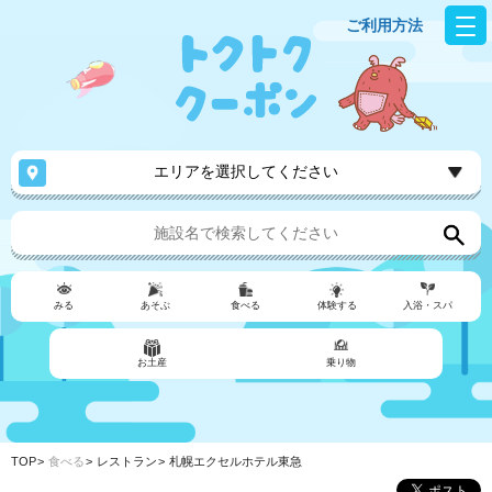
ご利用方法
エリアを選択してください
みる
あそぶ
食べる
体験する
入浴・スパ
お土産
乗り物
TOP
食べる
レストラン
札幌エクセルホテル東急