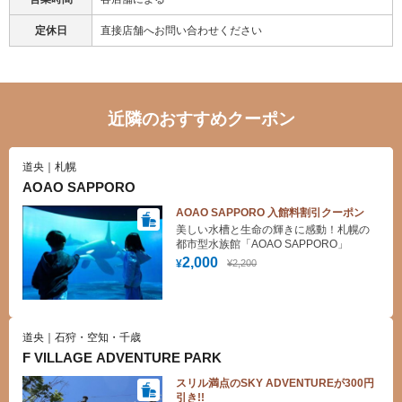
定休日
直接店舗へお問い合わせください
近隣のおすすめクーポン
道央｜札幌
AOAO SAPPORO
AOAO SAPPORO 入館料割引クーポン
美しい水槽と生命の輝きに感動！札幌の
都市型水族館「AOAO SAPPORO」
2,000
¥2,200
¥
道央｜石狩・空知・千歳
F VILLAGE ADVENTURE PARK
スリル満点のSKY ADVENTUREが300円
引き!!