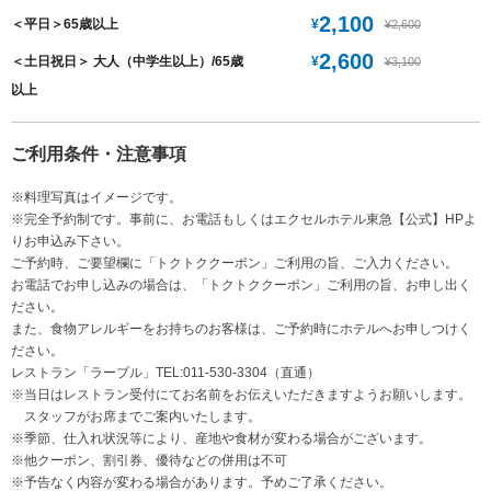
2,100
¥
＜平日＞65歳以上
¥2,600
2,600
¥
＜土日祝日＞ 大人（中学生以上）/65歳
¥3,100
以上
ご利用条件・注意事項
※料理写真はイメージです。
※完全予約制です。事前に、お電話もしくはエクセルホテル東急【公式】HPよ
りお申込み下さい。
ご予約時、ご要望欄に「トクトククーポン」ご利用の旨、ご入力ください。
お電話でお申し込みの場合は、「トクトククーポン」ご利用の旨、お申し出く
ださい。
また、食物アレルギーをお持ちのお客様は、ご予約時にホテルへお申しつけく
ださい。
レストラン「ラーブル」TEL:011-530-3304（直通）
※当日はレストラン受付にてお名前をお伝えいただきますようお願いします。
スタッフがお席までご案内いたします。
※季節、仕入れ状況等により、産地や食材が変わる場合がございます。
※他クーポン、割引券、優待などの併用は不可
※予告なく内容が変わる場合があります。予めご了承ください。