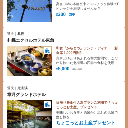
高さ８Mの本格空中アスレチック体験でF
ビレッジを満喫しませんか？
300
OFF
¥
道央｜札幌
札幌エクセルホテル東急
和食『からまつ』ランチ・ディナー 彩
会席 1,000円割引
寛ぎとゆとりあふれる和の空間で、こだ
わり抜いた北海道の四季の食材を使用し
た日本料理をごゆっくりとお楽しみくだ
5,000
¥6,000
¥
さい♪
道央｜定山渓
章月グランドホテル
日帰り昼食付入浴プランご利用で「ちょ
こっとお土産」プレゼント
美味しいお食事と源泉かけ流しの温泉で
癒し旅を
ちょこっとお土産プレゼント