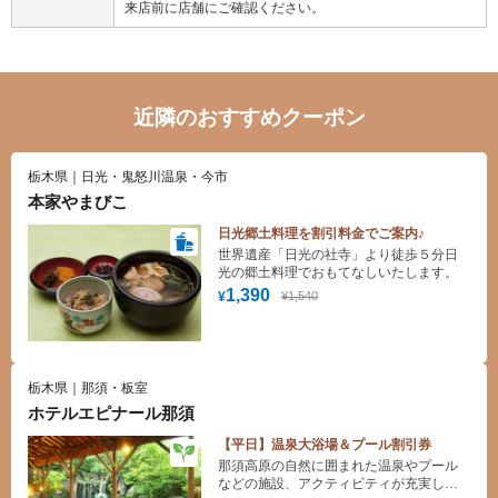
来店前に店舗にご確認ください。
近隣のおすすめクーポン
栃木県｜日光・鬼怒川温泉・今市
本家やまびこ
日光郷土料理を割引料金でご案内♪
世界遺産「日光の社寺」より徒歩５分日
光の郷土料理でおもてなしいたします。
1,390
¥1,540
¥
栃木県｜那須・板室
ホテルエピナール那須
【平日】温泉大浴場＆プール割引券
那須高原の自然に囲まれた温泉やプール
などの施設、アクティビティが充実した