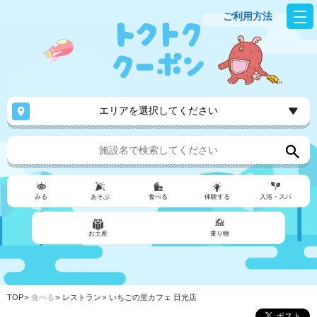
ご利用方法
エリアを選択してください
みる
あそぶ
食べる
体験する
入浴・スパ
お土産
乗り物
TOP
食べる
レストラン
いちごの里カフェ 日光店