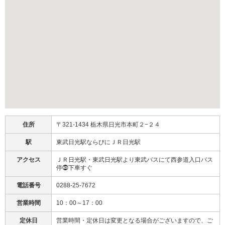
住所
〒321-1434 栃木県日光市本町２−２４
駅
東武日光駅ならびにＪＲ日光駅
アクセス
ＪＲ日光駅・東武日光駅より東武バスにて西参道入口バス
停⓽下車すぐ
電話番号
0288-25-7672
営業時間
10：00～17：00
定休日
営業時間・定休日は変更となる場合がございますので、ご