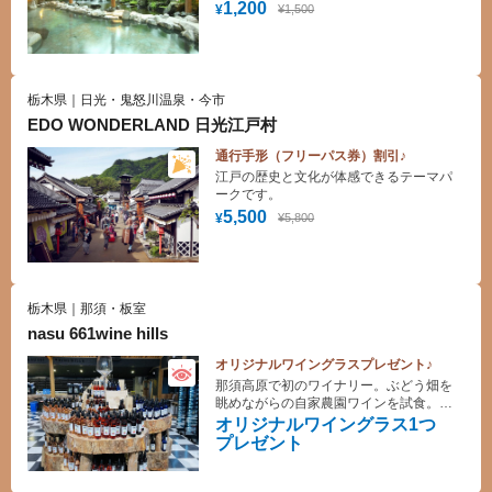
高原ゾートホテル
1,200
¥1,500
¥
栃木県｜日光・鬼怒川温泉・今市
EDO WONDERLAND 日光江戸村
通行手形（フリーパス券）割引♪
江戸の歴史と文化が体感できるテーマパ
ークです。
5,500
¥5,800
¥
栃木県｜那須・板室
nasu 661wine hills
オリジナルワイングラスプレゼント♪
那須高原で初のワイナリー。ぶどう畑を
眺めながらの自家農園ワインを試食。テ
ラスでは薪のグリルで新鮮な高原野菜な
オリジナルワイングラス1つ
どを食することもできます。
プレゼント