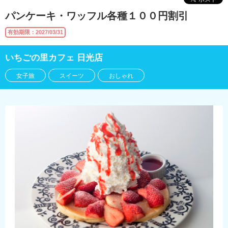
パンケーキ・ワッフル各種１００円割引
有効期限：2027/03/31
いちごの里カフェ 日光店
女子旅
スイーツ
おしゃれ