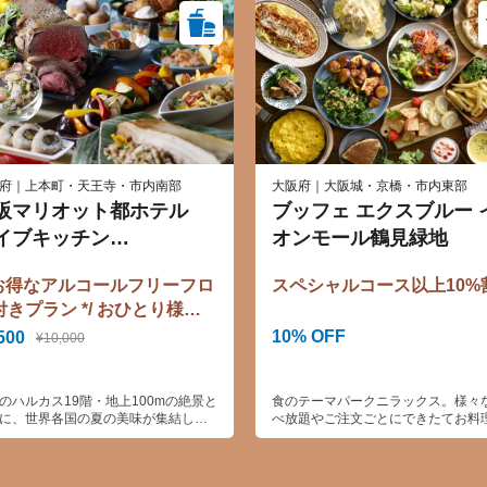
府｜上本町・天王寺・市内南部
大阪府｜大阪城・京橋・市内東部
阪マリオット都ホテル
ブッフェ エクスブルー 
イブキッチン
オンモール鶴見緑地
COOKA』
* お得なアルコールフリーフロ
スペシャルコース以上10%
付きプラン */ おひとり様
500円！ ハルカス19階でシェ
10% OFF
500
¥10,000
渾身のサマーグルメブッフ
！土日祝も平日と同額！ロー
のハルカス19階・地上100mの絶景と
食のテーマパークニラックス。様々
トビーフも食べ放題♪（ディ
に、世界各国の夏の美味が集結した
べ放題やご注文ごとにできたてお料
ー）
マーグルメフェスティバル」を満
提供するバイキングレストランです
 定番人気の国産牛ローストビーフや
ザートも豊富にご用意しており、お
ら、夏にぴったりの冷製・温製料理
も大満足！