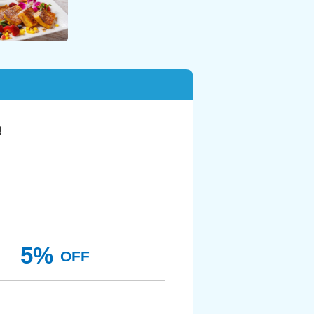
！
5%
OFF