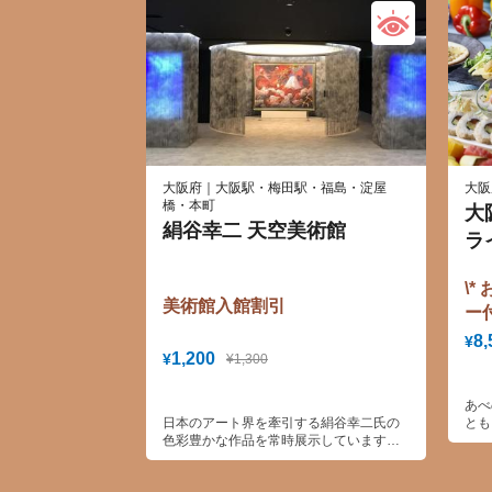
大阪府｜大阪駅・梅田駅・福島・淀屋
大阪
橋・本町
大
絹谷幸二 天空美術館
ラ
『
\
美術館入館割引
ー
8
8,
¥
1,200
¥
¥1,300
フ
ェ
あべ
ス
日本のアート界を牽引する絹谷幸二氏の
とも
ナ
色彩豊かな作品を常時展示しています。
「サ
絵の中に飛び込む3D映像体験、青と赤の
喫！
絹谷ワールドが堪能できます。また、フ
天ぷ