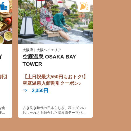
大阪府｜大阪ベイエリア
イ
空庭温泉 OSAKA BAY
TOWER
割引
【土日祝最大550円もおトク!】
空庭温泉入館割引クーポン♪
⇒ 2,350円
な食
古き良き時代の日本らしさ、和モダンの
理を
おしゃれさを融合した温泉街テーマパー
。デ
ク。自慢の天然温泉のほかに、フォトジ
子様
ェニックなスポットなど楽しさいっぱい♪
浴衣姿でゆっくりお寛ぎいただけます。