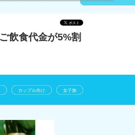
ご飲食代金が5%割
け
カップル向け
女子旅