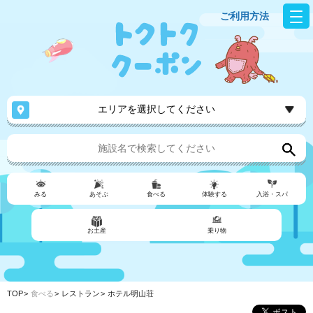
ご利用方法
エリアを選択してください
みる
あそぶ
食べる
体験する
入浴・スパ
お土産
乗り物
TOP
食べる
レストラン
ホテル明山荘