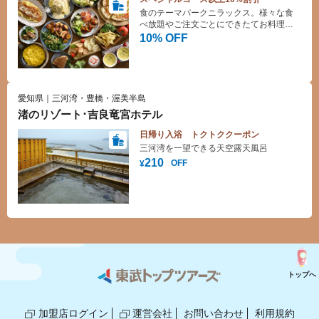
食のテーマパークニラックス。様々な食
べ放題やご注文ごとにできたてお料理を
提供するバイキングレストランです。デ
10% OFF
ザートも豊富にご用意しており、お子様
も大満足！
愛知県｜三河湾・豊橋・渥美半島
渚のリゾート･吉良竜宮ホテル
日帰り入浴 トクトククーポン
三河湾を一望できる天空露天風呂
210
OFF
¥
トップへ
加盟店ログイン
運営会社
お問い合わせ
利用規約