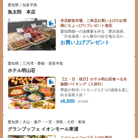
愛知県｜知多半島
魚太郎 本店
本店鮮魚市場、ご来店お買い上げのお客
様にちょっぴりプレゼント進呈
愛知県随一の漁獲量を誇る「豊浜漁港」
「片名漁港」から数分の好立地を活か
し、その日穫れたての魚貝類を穫れたて
お買い上げプレゼント
そのままの鮮度で販売しています！ どこ
にも負けない鮮度が自慢です
愛知県｜三河湾・豊橋・渥美半島
ホテル明山荘
【土・日・祝日】ホテル明山荘食べる水
族館バイキング（入浴付）
季節の和洋バイキングと2つの源泉を楽し
める温泉入浴！
6,000
¥7,000
¥
愛知県｜犬山・瀬戸・一宮・津島・大府・東海
グランブッフェ イオンモール東浦
スペシャルコース以上10%割引