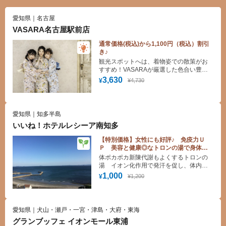
愛知県｜名古屋
VASARA名古屋駅前店
通常価格(税込)から1,100円（税込）割引
き♪
観光スポットへは、着物姿での散策がお
すすめ！VASARAが厳選した色合い豊か
な着物からお好みの一着をお楽しみくだ
3,630
¥4,730
¥
さい。手ぶらでOK！着付け・ヘアセット
(スタンダード)無料！
愛知県｜知多半島
いいね！ホテルレシーア南知多
【特別価格】女性にも好評♪ 免疫力Ｕ
Ｐ 美容と健康◎なトロンの湯で身体の
芯までほっこり♪
体ポカポカ新陳代謝もよくするトロンの
湯 イオン化作用で発汗を促し、体内か
ら老廃物を出せば体もリフレッシュ！
1,000
¥1,200
¥
愛知県｜犬山・瀬戸・一宮・津島・大府・東海
グランブッフェ イオンモール東浦