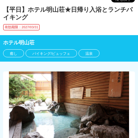
【平日】ホテル明山荘★日帰り入浴とランチバ
イキング
有効期限：2027/03/31
ホテル明山荘
癒し
バイキング/ビュッフェ
温泉