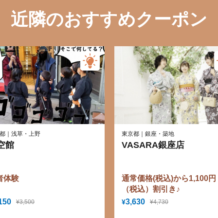
近隣のおすすめクーポン
都｜浅草・上野
東京都｜銀座・築地
空館
VASARA銀座店
者体験
通常価格(税込)から1,100円
（税込）割引き♪
150
3,630
¥
¥3,500
¥4,730