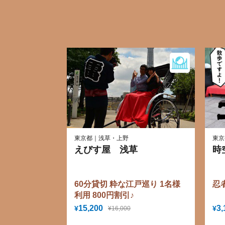
東京都｜浅草・上野
東京
えびす屋 浅草
時
60分貸切 粋な江戸巡り 1名様
忍
利用 800円割引♪
15,200
3,
¥
¥
¥16,000