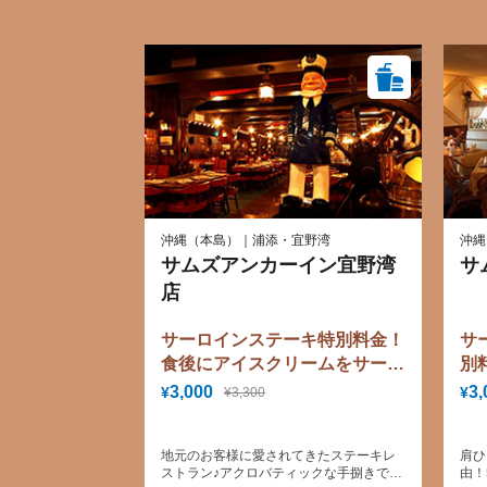
沖縄（本島）｜浦添・宜野湾
沖縄
サムズアンカーイン宜野湾
サ
店
サーロインステーキ特別料金！
サ
食後にアイスクリームをサービ
別
スします♪（トクトククーポ
を
3,000
3,
¥
¥
¥3,300
ン、オリジナルメニュー）
ク
ー
地元のお客様に愛されてきたステーキレ
肩ひ
ストラン♪アクロバティックな手捌きで調
由！