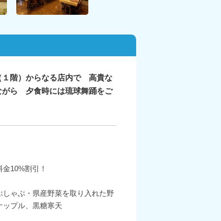
（１階）からなる店内で 高貴な
ながら 夕食時には琉球舞踊をご
金10%割引！
円税込
ぶしゃぶ・県産野菜を取り入れた野
ナップル、黒糖寒天