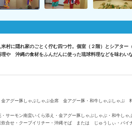
久米村に隠れ家のごとく佇む四つ竹。個室（２階）とシアター
料理や 沖縄の食材をふんだんに使った琉球料理などを味わい
金アグー豚しゃぶしゃぶ会席 金アグー豚・和牛しゃぶしゃぶ 料
】8800円⇒7920
花・サーモン南蛮いくら添え・金アグー豚しゃぶしゃぶ・和牛しゃ
菜炊合せ・クーブイリチー・沖縄そば または じゅうしぃ・パイ