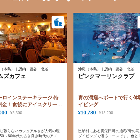
（本島）｜恩納・読谷・北谷
沖縄（本島）｜恩納・読谷・北谷
ムズカフェ
ピンクマーリンクラブ
ーロインステーキラージ 特
青の洞窟へボートで行く体
料金！食後にアイスクリーム
イビング
サービスします♪（トクトク
000
10,780
¥
¥3,300
¥13,200
ーポン、オリジナルメニュ
）
じ張らないカジュアルさが人気の理
恩納村にある真栄田岬の通称“青の洞
50～60年代の古き良き時代のアメリ
ダイビングで潜るコースです。色と