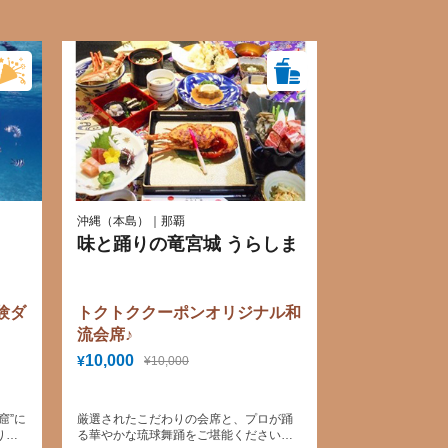
沖縄（本島）｜那覇
味と踊りの竜宮城 うらしま
験ダ
トクトククーポンオリジナル和
流会席♪
10,000
¥
¥10,000
窟”に
厳選されたこだわりの会席と、プロが踊
りど
る華やかな琉球舞踊をご堪能ください。