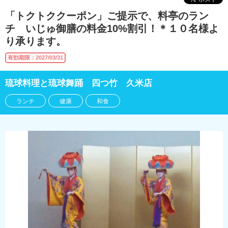
「トクトククーポン」ご提示で、料亭のラン
チ いじゅ御膳の料金10%割引！＊１０名様よ
り承ります。
有効期限：2027/03/31
琉球料理と琉球舞踊 四つ竹 久米店
ランチ
健康
和食