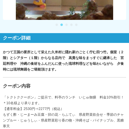
クーポン詳細
かつて王国の要所として栄えた久米村に隠れ家のごとく佇む四つ竹。個室（２
階）とシアター（１階）からなる店内で 高貴な味をまっすぐに継承した 宮
廷料理や 沖縄の食材をふんだんに使った琉球料理などを味わいながら 夕食
時には琉球舞踊をご堪能頂けます。
クーポン内容
「トクトククーポン」ご提示で、料亭のランチ いじゅ御膳 料金10%割引！
＊10名様より承ります。
【通常料金】2530円⇒2277円（税込）
もずく酢・じーまーみ豆腐・卯の花・らふてぃ 県産野菜炊合せ・季節のチャ
ンプルー・じゅうしぃ・県産野菜彩り香の物・沖縄そば・パイナップル、黒糖
寒天