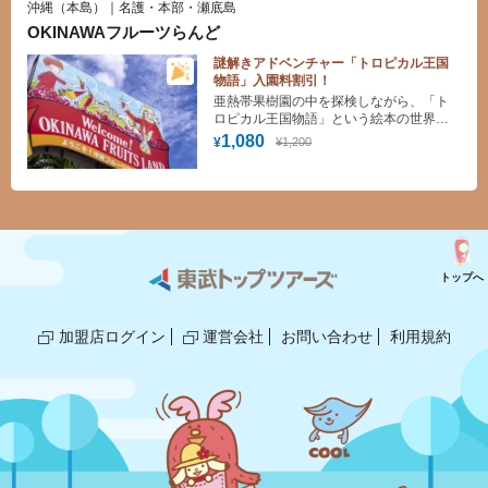
沖縄（本島）｜名護・本部・瀬底島
OKINAWAフルーツらんど
謎解きアドベンチャー「トロピカル王国
物語」入園料割引！
亜熱帯果樹園の中を探検しながら、「ト
ロピカル王国物語」という絵本の世界の
謎を解いていく体験型テーマパーク。フ
1,080
¥1,200
¥
ルーツをふんだんに使用したオリジナル
スイーツやドリンクが味わえるフルーツ
カフェもオススメ！
トップへ
加盟店ログイン
運営会社
お問い合わせ
利用規約