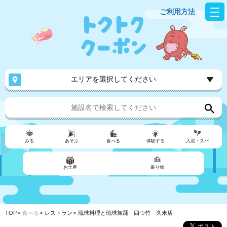
ご利用方法
エリアを選択してください
みる
あそぶ
食べる
体験する
入浴・スパ
お土産
乗り物
TOP
食べる
レストラン
琉球料理と琉球舞踊 四つ竹 久米店