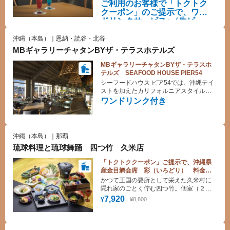
たします。ご宴席ご希望の方、ご予算に
ご利用のお客様で「トクトク
応じてご提供いたします。
クーポン」のご提示で、ワン
ドリンクサービス♪（生ビー
ル・ハイボール・ソフトドリ
ンク）
沖縄（本島）｜恩納・読谷・北谷
MBギャラリーチャタンBYザ・テラスホテルズ
MBギャラリーチャタンBYザ・テラスホ
テルズ SEAFOOD HOUSE PIER54
シーフードハウス ピア54では、沖縄テイ
ストを加えたカリフォルニアスタイルの
シーフード料理と、多種多様なワインを
ワンドリンク付き
お楽しみいただけます。 ※ホテル館外
の施設となります。
沖縄（本島）｜那覇
琉球料理と琉球舞踊 四つ竹 久米店
「トクトククーポン」ご提示で、沖縄県
産金目鯛会席 彩（いろどり） 料金
10%割引！
かつて王国の要所として栄えた久米村に
隠れ家のごとく佇む四つ竹。個室（２
階）とシアター（１階）からなる店内
7,920
¥8,800
¥
で 高貴な味をまっすぐに継承した 宮
廷料理や 沖縄の食材をふんだんに使っ
た琉球料理などを味わいながら 夕食時
には琉球舞踊をご堪能頂けます。