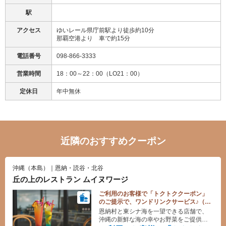
駅
アクセス
ゆいレール県庁前駅より徒歩約10分
那覇空港より 車で約15分
電話番号
098-866-3333
営業時間
18：00～22：00（LO21：00）
定休日
年中無休
近隣のおすすめクーポン
沖縄（本島）｜恩納・読谷・北谷
丘の上のレストラン ムイヌワージ
ご利用のお客様で「トクトククーポン」
のご提示で、ワンドリンクサービス♪（生
ビール・ハイボール・ソフトドリンク）
恩納村と東シナ海を一望できる店舗で、
沖縄の新鮮な海の幸やお野菜をご提供い